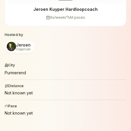
Jeroen Kuyper Hardloopcoach
6
x/week
All paces
Hosted by
Jeroen
Organizer
City
Purmerend
Distance
Not known yet
Pace
Not known yet