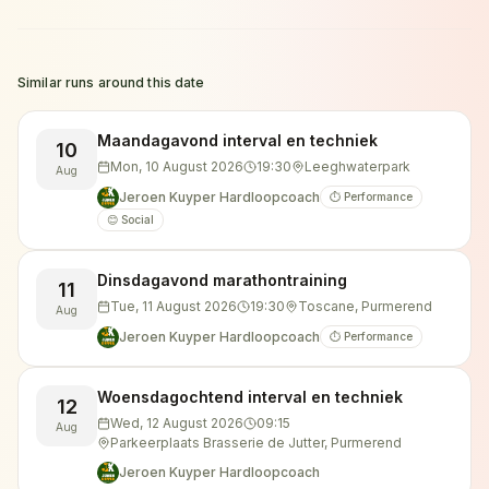
Similar runs around this date
Maandagavond interval en techniek
10
Mon, 10 August 2026
19:30
Leeghwaterpark
Aug
Jeroen Kuyper Hardloopcoach
⏱️ Performance
😊 Social
Dinsdagavond marathontraining
11
Tue, 11 August 2026
19:30
Toscane, Purmerend
Aug
Jeroen Kuyper Hardloopcoach
⏱️ Performance
Woensdagochtend interval en techniek
12
Wed, 12 August 2026
09:15
Aug
Parkeerplaats Brasserie de Jutter, Purmerend
Jeroen Kuyper Hardloopcoach