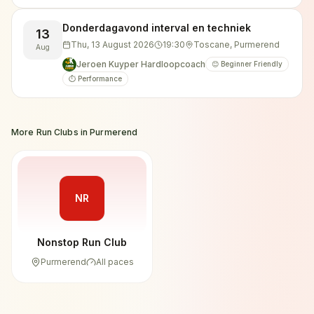
Donderdagavond interval en techniek
13
Thu, 13 August 2026
19:30
Toscane, Purmerend
Aug
Jeroen Kuyper Hardloopcoach
😊 Beginner Friendly
⏱️ Performance
More Run Clubs in
Purmerend
NR
Nonstop Run Club
Purmerend
All paces