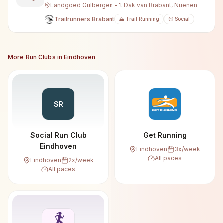
Landgoed Gulbergen - 't Dak van Brabant, Nuenen
Trailrunners Brabant
🏔️ Trail Running
😊 Social
More Run Clubs in
Eindhoven
SR
Social Run Club
Get Running
Eindhoven
Eindhoven
3
x/week
All paces
Eindhoven
2
x/week
All paces