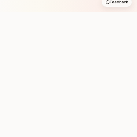
Feedback
Stay in the loop with new club runs
One practical weekly update with upcoming runs from
the community. No noise.
Subscribe