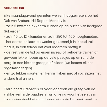
About this run
Elke maandagavond genieten we van hoogtemeters op het
Dak van Brabant! Hill Repeat Monday is:
- zo'n 5 kwartier lekker trailrunnen op de bulten van landgoed
Gulbergen.
- zo'n 10 tot 12 kilometer en zo'n 250 tot 400 hoogtemeters.
- het eerste en laatste kwartier gezamenlijk in 'social trail'
modus, in een tempo dat voor iedereen prettig is.
- de rest van de tijd op eigen niveau of behoefte trainen of
gewoon lekker lopen op de vele paadjes op en rond de
berg, in een kleiner groepje of alleen (we komen elkaar
regelmatig tegen).
- en zo lekker sporten én kennismaken met of socializen met
andere trailrunners!
Trailrunners Brabant is er voor iedereen die graag van de
vlakke verharde paadjes af wil: of je nu voor het eerst aan
trailrunning denkt of een doorgewinterde berggeit bent, je
bent altijd welkom. Of je slechts één keer komt of van plan