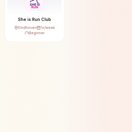
She is Run Club
Eindhoven
1
x/week
Beginner