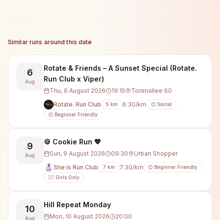
Similar runs around this date
Rotate & Friends – A Sunset Special (Rotate.
6
Run Club x Viper)
Aug
Thu, 6 August 2026
19:15
Torenallee 60
Rotate. Run Club
6:30/km
5
km
😊 Social
😊 Beginner Friendly
🍪 Cookie Run 💖
9
Sun, 9 August 2026
09:30
Urban Shopper
Aug
She is Run Club
7:30/km
7
km
😊 Beginner Friendly
🙋‍♀️ Girls Only
Hill Repeat Monday
10
Mon, 10 August 2026
20:00
Aug