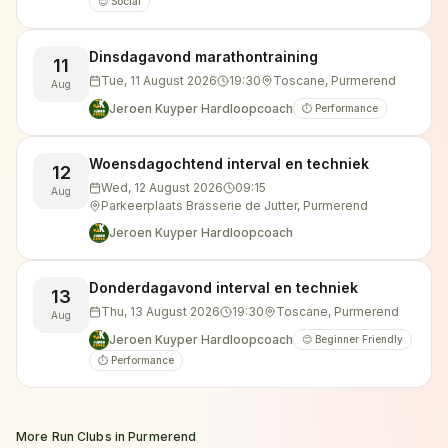
😊 Social
Dinsdagavond marathontraining
11
Tue, 11 August 2026
19:30
Toscane, Purmerend
Aug
Jeroen Kuyper Hardloopcoach
⏱️ Performance
Woensdagochtend interval en techniek
12
Wed, 12 August 2026
09:15
Aug
Parkeerplaats Brasserie de Jutter, Purmerend
Jeroen Kuyper Hardloopcoach
Donderdagavond interval en techniek
13
Thu, 13 August 2026
19:30
Toscane, Purmerend
Aug
Jeroen Kuyper Hardloopcoach
😊 Beginner Friendly
⏱️ Performance
More Run Clubs in
Purmerend