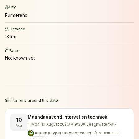
City
Purmerend
Distance
13 km
Pace
Not known yet
Similar runs around this date
Maandagavond interval en techniek
10
Mon, 10 August 2026
19:30
Leeghwaterpark
Aug
Jeroen Kuyper Hardloopcoach
⏱️ Performance