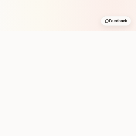
Feedback
Stay in the loop with new club runs
One practical weekly update with upcoming runs from
the community. No noise.
Subscribe