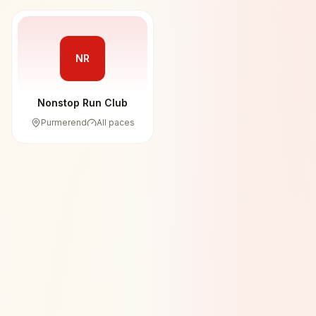
NR
Nonstop Run Club
Purmerend
All paces