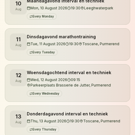
Maandagavond interval en techniek
10
Je kunt zowel overdag als 's avonds trainen.
Mon, 10 August 2026
19:30
Leeghwaterpark
Aug
Daarnaast organiseren we trailruntrainingen in de
Every Monday
duinen van Noord-Holland, waar je kennismaakt met
de mooiste singletracks, klimmetjes en natuurgebieden
Dinsdagavond marathontraining
11
van de regio.
Tue, 11 August 2026
19:30
Toscane, Purmerend
Aug
Every Tuesday
De trainingen worden verzorgd door gecertificeerd
looptrainer en ultraloper Jeroen Kuyper. Met meer
dan vijftien jaar hardloopervaring en tientallen
Woensdagochtend interval en techniek
12
ultramarathons achter zijn naam begeleidt hij lopers
Wed, 12 August 2026
09:15
Aug
Parkeerplaats Brasserie de Jutter, Purmerend
van hun eerste 5 kilometer tot uitdagende trailruns en
ultramarathons.
Every Wednesday
Wil je eerst kennismaken? Je bent altijd welkom voor
Donderdagavond interval en techniek
13
een vrijblijvende proefles.
Thu, 13 August 2026
19:30
Toscane, Purmerend
Aug
Every Thursday