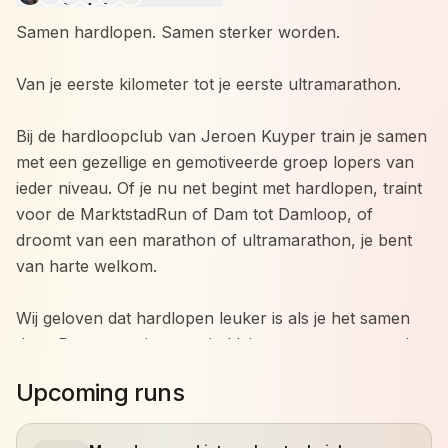
Samen hardlopen. Samen sterker worden.
Van je eerste kilometer tot je eerste ultramarathon.
Bij de hardloopclub van Jeroen Kuyper train je samen
met een gezellige en gemotiveerde groep lopers van
ieder niveau. Of je nu net begint met hardlopen, traint
voor de MarktstadRun of Dam tot Damloop, of
droomt van een marathon of ultramarathon, je bent
van harte welkom.
Wij geloven dat hardlopen leuker is als je het samen
doet. Daarom trainen we in kleine groepen met veel
persoonlijke aandacht. Iedereen traint op zijn eigen
Upcoming runs
niveau en werkt aan zijn eigen doelen, terwijl we
elkaar motiveren om net dat stapje extra te zetten.