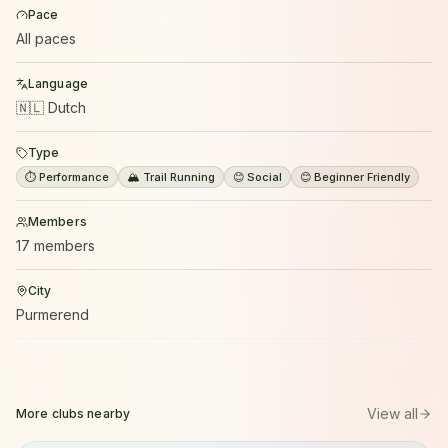
Pace
All paces
Language
🇳🇱 Dutch
Type
⏱️ Performance
🏔️ Trail Running
😊 Social
😊 Beginner Friendly
Members
17 members
City
Purmerend
View all
More clubs nearby