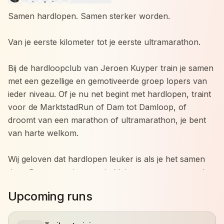
Samen hardlopen. Samen sterker worden.
Van je eerste kilometer tot je eerste ultramarathon.
Bij de hardloopclub van Jeroen Kuyper train je samen
met een gezellige en gemotiveerde groep lopers van
ieder niveau. Of je nu net begint met hardlopen, traint
voor de MarktstadRun of Dam tot Damloop, of
droomt van een marathon of ultramarathon, je bent
van harte welkom.
Wij geloven dat hardlopen leuker is als je het samen
doet. Daarom trainen we in kleine groepen met veel
persoonlijke aandacht. Iedereen traint op zijn eigen
Upcoming runs
niveau en werkt aan zijn eigen doelen, terwijl we
elkaar motiveren om net dat stapje extra te zetten.