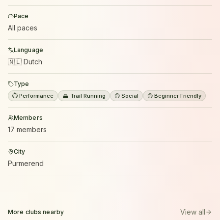
Pace
All paces
Language
🇳🇱 Dutch
Type
⏱️ Performance
🏔️ Trail Running
😊 Social
😊 Beginner Friendly
Members
17 members
City
Purmerend
View all
More clubs nearby