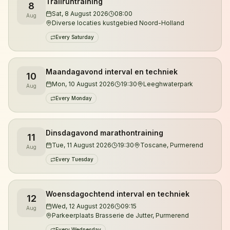
Trailruntraining
8
Je kunt zowel overdag als 's avonds trainen.
Sat, 8 August 2026
08:00
Aug
Diverse locaties kustgebied Noord-Holland
Daarnaast organiseren we trailruntrainingen in de
Every Saturday
duinen van Noord-Holland, waar je kennismaakt met
de mooiste singletracks, klimmetjes en natuurgebieden
van de regio.
Maandagavond interval en techniek
10
Mon, 10 August 2026
19:30
Leeghwaterpark
Aug
De trainingen worden verzorgd door gecertificeerd
Every Monday
looptrainer en ultraloper Jeroen Kuyper. Met meer
dan vijftien jaar hardloopervaring en tientallen
ultramarathons achter zijn naam begeleidt hij lopers
Dinsdagavond marathontraining
11
Tue, 11 August 2026
19:30
Toscane, Purmerend
van hun eerste 5 kilometer tot uitdagende trailruns en
Aug
ultramarathons.
Every Tuesday
Wil je eerst kennismaken? Je bent altijd welkom voor
Woensdagochtend interval en techniek
12
een vrijblijvende proefles.
Wed, 12 August 2026
09:15
Aug
Parkeerplaats Brasserie de Jutter, Purmerend
Every Wednesday