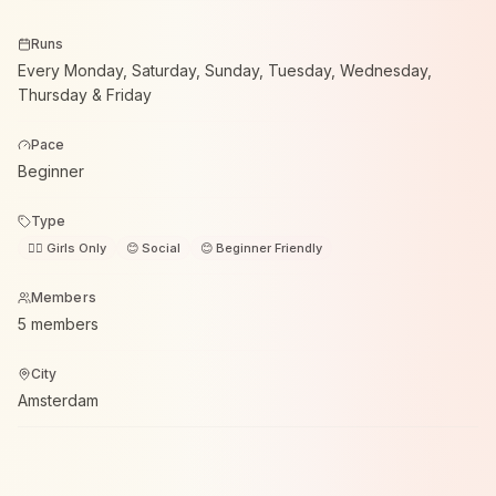
Runs
Every Monday, Saturday, Sunday, Tuesday, Wednesday,
Thursday & Friday
Pace
Beginner
Type
🙋‍♀️ Girls Only
😊 Social
😊 Beginner Friendly
Members
5 members
City
Amsterdam