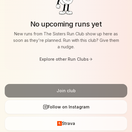
Vondelpark
* Women-only community
* Rustig en toegankelijk tempo voor alle niveaus
No upcoming runs yet
* Een gezamenlijke start & finish
New runs from
The Sisters Run Club
show up here as
The Sisters Run Club draait om good energy,
soon as they're planned. Run with this club? Give them
community en samen genieten van movements.
a nudge.
Explore other Run Clubs
Join club
Follow on Instagram
Strava