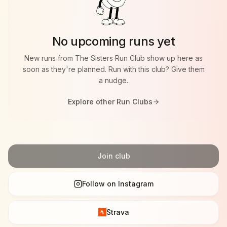
Vondelpark
* Women-only community
* Rustig en toegankelijk tempo voor alle niveaus
No upcoming runs yet
* Een gezamenlijke start & finish
New runs from
The Sisters Run Club
show up here as
The Sisters Run Club draait om good energy,
soon as they're planned. Run with this club? Give them
community en samen genieten van movements.
a nudge.
Explore other Run Clubs
Join club
Follow on Instagram
Strava