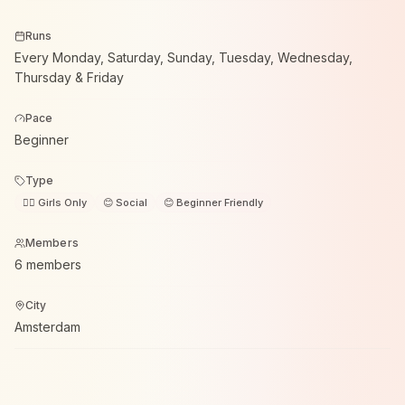
Runs
Every Monday, Saturday, Sunday, Tuesday, Wednesday,
Thursday & Friday
Pace
Beginner
Type
🙋‍♀️ Girls Only
😊 Social
😊 Beginner Friendly
Members
6 members
City
Amsterdam