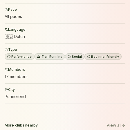
Pace
All paces
Language
🇳🇱 Dutch
Type
⏱️ Performance
🏔️ Trail Running
😊 Social
😊 Beginner Friendly
Members
17 members
City
Purmerend
View all
More clubs nearby