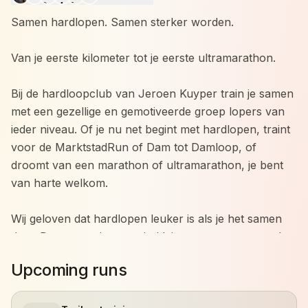
Samen hardlopen. Samen sterker worden.
Van je eerste kilometer tot je eerste ultramarathon.
Bij de hardloopclub van Jeroen Kuyper train je samen
met een gezellige en gemotiveerde groep lopers van
ieder niveau. Of je nu net begint met hardlopen, traint
voor de MarktstadRun of Dam tot Damloop, of
droomt van een marathon of ultramarathon, je bent
van harte welkom.
Wij geloven dat hardlopen leuker is als je het samen
doet. Daarom trainen we in kleine groepen met veel
persoonlijke aandacht. Iedereen traint op zijn eigen
Upcoming runs
niveau en werkt aan zijn eigen doelen, terwijl we
elkaar motiveren om net dat stapje extra te zetten.