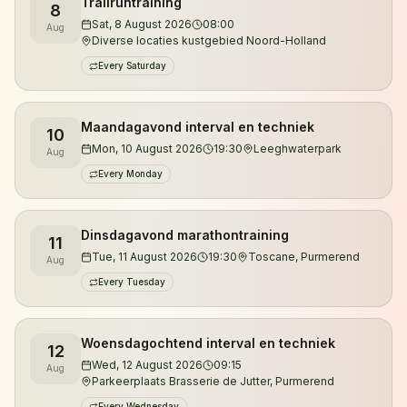
Trailruntraining
8
Je kunt zowel overdag als 's avonds trainen.
Sat, 8 August 2026
08:00
Aug
Diverse locaties kustgebied Noord-Holland
Daarnaast organiseren we trailruntrainingen in de
Every Saturday
duinen van Noord-Holland, waar je kennismaakt met
de mooiste singletracks, klimmetjes en natuurgebieden
van de regio.
Maandagavond interval en techniek
10
Mon, 10 August 2026
19:30
Leeghwaterpark
Aug
De trainingen worden verzorgd door gecertificeerd
Every Monday
looptrainer en ultraloper Jeroen Kuyper. Met meer
dan vijftien jaar hardloopervaring en tientallen
ultramarathons achter zijn naam begeleidt hij lopers
Dinsdagavond marathontraining
11
Tue, 11 August 2026
19:30
Toscane, Purmerend
van hun eerste 5 kilometer tot uitdagende trailruns en
Aug
ultramarathons.
Every Tuesday
Wil je eerst kennismaken? Je bent altijd welkom voor
Woensdagochtend interval en techniek
12
een vrijblijvende proefles.
Wed, 12 August 2026
09:15
Aug
Parkeerplaats Brasserie de Jutter, Purmerend
Every Wednesday