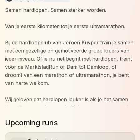
Samen hardlopen. Samen sterker worden.
Van je eerste kilometer tot je eerste ultramarathon.
Bij de hardloopclub van Jeroen Kuyper train je samen
met een gezellige en gemotiveerde groep lopers van
ieder niveau. Of je nu net begint met hardlopen, traint
voor de MarktstadRun of Dam tot Damloop, of
droomt van een marathon of ultramarathon, je bent
van harte welkom.
Wij geloven dat hardlopen leuker is als je het samen
doet. Daarom trainen we in kleine groepen met veel
persoonlijke aandacht. Iedereen traint op zijn eigen
Upcoming runs
niveau en werkt aan zijn eigen doelen, terwijl we
elkaar motiveren om net dat stapje extra te zetten.