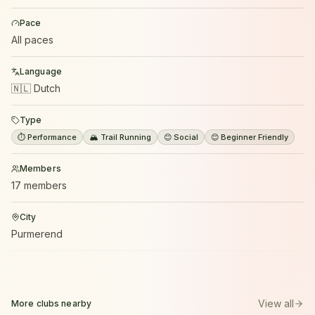
Pace
All paces
Language
🇳🇱 Dutch
Type
⏱️ Performance
🏔️ Trail Running
😊 Social
😊 Beginner Friendly
Members
17 members
City
Purmerend
View all
More clubs nearby