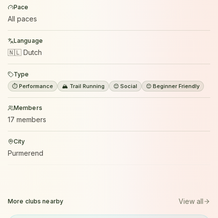
Pace
All paces
Language
🇳🇱 Dutch
Type
⏱️ Performance
🏔️ Trail Running
😊 Social
😊 Beginner Friendly
Members
17 members
City
Purmerend
View all
More clubs nearby