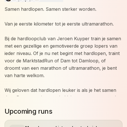
Samen hardlopen. Samen sterker worden.
Van je eerste kilometer tot je eerste ultramarathon.
Bij de hardloopclub van Jeroen Kuyper train je samen
met een gezellige en gemotiveerde groep lopers van
ieder niveau. Of je nu net begint met hardlopen, traint
voor de MarktstadRun of Dam tot Damloop, of
droomt van een marathon of ultramarathon, je bent
van harte welkom.
Wij geloven dat hardlopen leuker is als je het samen
doet. Daarom trainen we in kleine groepen met veel
persoonlijke aandacht. Iedereen traint op zijn eigen
Upcoming runs
niveau en werkt aan zijn eigen doelen, terwijl we
elkaar motiveren om net dat stapje extra te zetten.