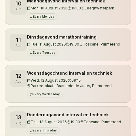
Maandagavond interval en techniek
10
Je kunt zowel overdag als 's avonds trainen.
Mon, 10 August 2026
19:30
Leeghwaterpark
Aug
Daarnaast organiseren we trailruntrainingen in de
Every Monday
duinen van Noord-Holland, waar je kennismaakt met
de mooiste singletracks, klimmetjes en natuurgebieden
Dinsdagavond marathontraining
11
van de regio.
Tue, 11 August 2026
19:30
Toscane, Purmerend
Aug
Every Tuesday
De trainingen worden verzorgd door gecertificeerd
looptrainer en ultraloper Jeroen Kuyper. Met meer
dan vijftien jaar hardloopervaring en tientallen
Woensdagochtend interval en techniek
12
ultramarathons achter zijn naam begeleidt hij lopers
Wed, 12 August 2026
09:15
Aug
Parkeerplaats Brasserie de Jutter, Purmerend
van hun eerste 5 kilometer tot uitdagende trailruns en
ultramarathons.
Every Wednesday
Wil je eerst kennismaken? Je bent altijd welkom voor
Donderdagavond interval en techniek
13
een vrijblijvende proefles.
Thu, 13 August 2026
19:30
Toscane, Purmerend
Aug
Every Thursday