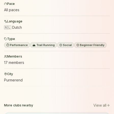
Pace
All paces
Language
🇳🇱 Dutch
Type
⏱️ Performance
🏔️ Trail Running
😊 Social
😊 Beginner Friendly
Members
17 members
City
Purmerend
View all
More clubs nearby