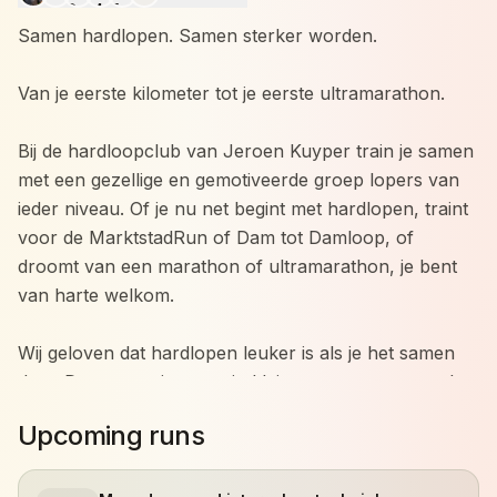
Samen hardlopen. Samen sterker worden.
Van je eerste kilometer tot je eerste ultramarathon.
Bij de hardloopclub van Jeroen Kuyper train je samen
met een gezellige en gemotiveerde groep lopers van
ieder niveau. Of je nu net begint met hardlopen, traint
voor de MarktstadRun of Dam tot Damloop, of
droomt van een marathon of ultramarathon, je bent
van harte welkom.
Wij geloven dat hardlopen leuker is als je het samen
doet. Daarom trainen we in kleine groepen met veel
persoonlijke aandacht. Iedereen traint op zijn eigen
Upcoming runs
niveau en werkt aan zijn eigen doelen, terwijl we
elkaar motiveren om net dat stapje extra te zetten.