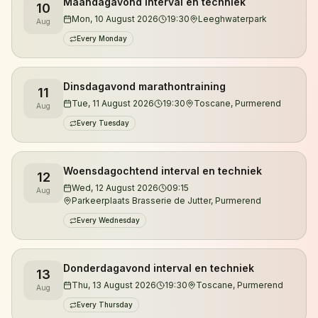
Maandagavond interval en techniek
10
Je kunt zowel overdag als 's avonds trainen.
Mon, 10 August 2026
19:30
Leeghwaterpark
Aug
Daarnaast organiseren we trailruntrainingen in de
Every Monday
duinen van Noord-Holland, waar je kennismaakt met
de mooiste singletracks, klimmetjes en natuurgebieden
Dinsdagavond marathontraining
11
van de regio.
Tue, 11 August 2026
19:30
Toscane, Purmerend
Aug
Every Tuesday
De trainingen worden verzorgd door gecertificeerd
looptrainer en ultraloper Jeroen Kuyper. Met meer
dan vijftien jaar hardloopervaring en tientallen
Woensdagochtend interval en techniek
12
ultramarathons achter zijn naam begeleidt hij lopers
Wed, 12 August 2026
09:15
Aug
Parkeerplaats Brasserie de Jutter, Purmerend
van hun eerste 5 kilometer tot uitdagende trailruns en
ultramarathons.
Every Wednesday
Wil je eerst kennismaken? Je bent altijd welkom voor
Donderdagavond interval en techniek
13
een vrijblijvende proefles.
Thu, 13 August 2026
19:30
Toscane, Purmerend
Aug
Every Thursday