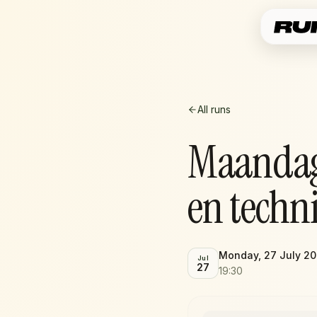
All runs
Maandag
en techn
Monday, 27 July 2
Jul
27
19:30