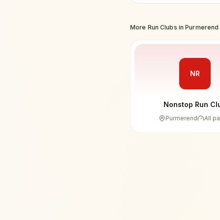
More Run Clubs in
Purmerend
NR
Nonstop Run Cl
Purmerend
All p