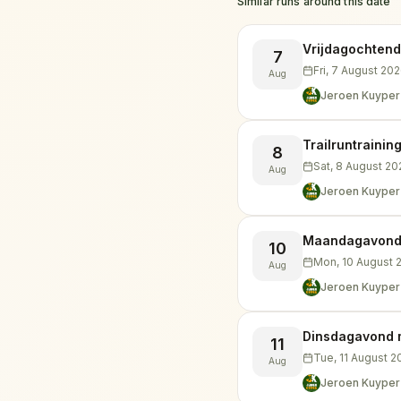
Similar runs around this date
Vrijdagochtend 
7
Fri, 7 August 20
Aug
Jeroen Kuyper
Trailruntrainin
8
Sat, 8 August 20
Aug
Jeroen Kuyper
Maandagavond i
10
Mon, 10 August 
Aug
Jeroen Kuyper
Dinsdagavond 
11
Tue, 11 August 2
Aug
Jeroen Kuyper