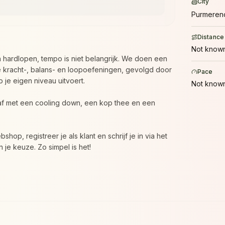
City
Purmeren
Distance
Not known
n hardlopen, tempo is niet belangrijk. We doen een
 kracht-, balans- en loopoefeningen, gevolgd door
Pace
p je eigen niveau uitvoert.
Not known
 af met een cooling down, een kop thee en een
shop, registreer je als klant en schrijf je in via het
 je keuze. Zo simpel is het!