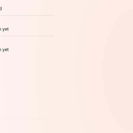
d
 yet
 yet