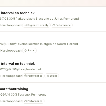
interval en techniek
26
08:30
Parkeerplaats Brasserie de Jutter, Purmerend
 Hardloopcoach
😊 Beginner Friendly
⏱️ Performance
g
26
08:00
Diverse locaties kustgebied Noord-Holland
 Hardloopcoach
😊 Social
nterval en techniek
2026
19:30
Leeghwaterpark
 Hardloopcoach
⏱️ Performance
😊 Social
marathontraining
026
19:30
Toscane, Purmerend
 Hardloopcoach
⏱️ Performance