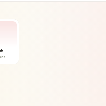
ub
aces