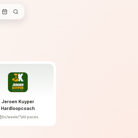
Jeroen Kuyper
Hardloopcoach
6
x/week
All paces