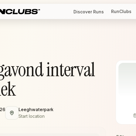
RunClubs
Discover Runs
avond interval
iek
026
Leeghwaterpark
Start location