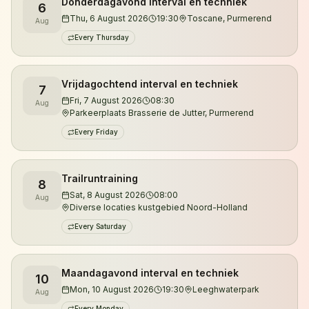
Donderdagavond interval en techniek
6
Je kunt zowel overdag als 's avonds trainen.
Thu, 6 August 2026
19:30
Toscane, Purmerend
Aug
Daarnaast organiseren we trailruntrainingen in de
Every Thursday
duinen van Noord-Holland, waar je kennismaakt met
de mooiste singletracks, klimmetjes en natuurgebieden
Vrijdagochtend interval en techniek
7
van de regio.
Fri, 7 August 2026
08:30
Aug
Parkeerplaats Brasserie de Jutter, Purmerend
De trainingen worden verzorgd door gecertificeerd
Every Friday
looptrainer en ultraloper Jeroen Kuyper. Met meer
dan vijftien jaar hardloopervaring en tientallen
ultramarathons achter zijn naam begeleidt hij lopers
Trailruntraining
8
Sat, 8 August 2026
08:00
van hun eerste 5 kilometer tot uitdagende trailruns en
Aug
Diverse locaties kustgebied Noord-Holland
ultramarathons.
Every Saturday
Wil je eerst kennismaken? Je bent altijd welkom voor
een vrijblijvende proefles.
Maandagavond interval en techniek
10
Mon, 10 August 2026
19:30
Leeghwaterpark
Aug
Every Monday