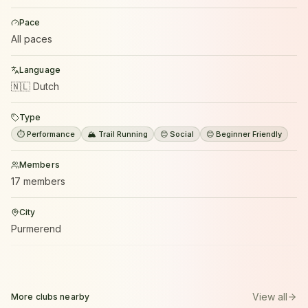
Pace
All paces
Language
🇳🇱 Dutch
Type
⏱️ Performance
🏔️ Trail Running
😊 Social
😊 Beginner Friendly
Members
17 members
City
Purmerend
View all
More clubs nearby