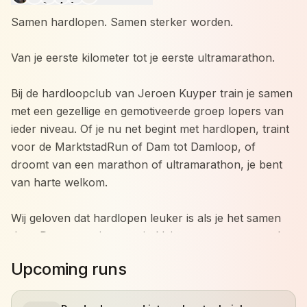
Samen hardlopen. Samen sterker worden.
Van je eerste kilometer tot je eerste ultramarathon.
Bij de hardloopclub van Jeroen Kuyper train je samen
met een gezellige en gemotiveerde groep lopers van
ieder niveau. Of je nu net begint met hardlopen, traint
voor de MarktstadRun of Dam tot Damloop, of
droomt van een marathon of ultramarathon, je bent
van harte welkom.
Wij geloven dat hardlopen leuker is als je het samen
doet. Daarom trainen we in kleine groepen met veel
persoonlijke aandacht. Iedereen traint op zijn eigen
Upcoming runs
niveau en werkt aan zijn eigen doelen, terwijl we
elkaar motiveren om net dat stapje extra te zetten.