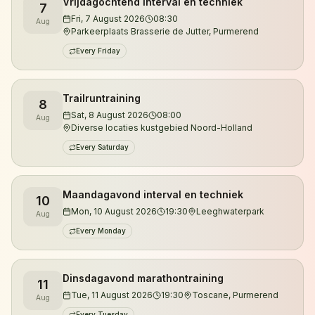
Vrijdagochtend interval en techniek
7
Je kunt zowel overdag als 's avonds trainen.
Fri, 7 August 2026
08:30
Aug
Parkeerplaats Brasserie de Jutter, Purmerend
Daarnaast organiseren we trailruntrainingen in de
Every Friday
duinen van Noord-Holland, waar je kennismaakt met
de mooiste singletracks, klimmetjes en natuurgebieden
van de regio.
Trailruntraining
8
Sat, 8 August 2026
08:00
Aug
De trainingen worden verzorgd door gecertificeerd
Diverse locaties kustgebied Noord-Holland
looptrainer en ultraloper Jeroen Kuyper. Met meer
Every Saturday
dan vijftien jaar hardloopervaring en tientallen
ultramarathons achter zijn naam begeleidt hij lopers
Maandagavond interval en techniek
10
van hun eerste 5 kilometer tot uitdagende trailruns en
Mon, 10 August 2026
19:30
Leeghwaterpark
Aug
ultramarathons.
Every Monday
Wil je eerst kennismaken? Je bent altijd welkom voor
een vrijblijvende proefles.
Dinsdagavond marathontraining
11
Tue, 11 August 2026
19:30
Toscane, Purmerend
Aug
Every Tuesday