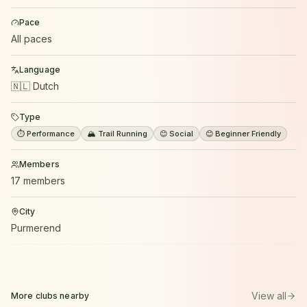
Pace
All paces
Language
🇳🇱 Dutch
Type
⏱️ Performance
🏔️ Trail Running
😊 Social
😊 Beginner Friendly
Members
17 members
City
Purmerend
View all
More clubs nearby