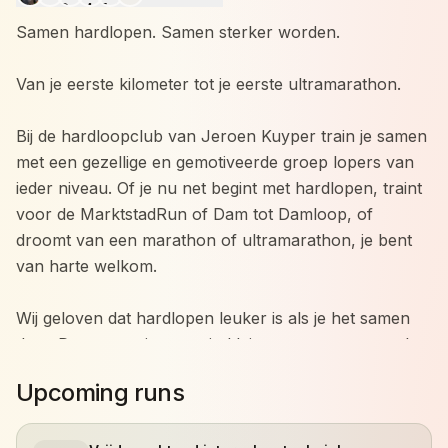
Samen hardlopen. Samen sterker worden.
Van je eerste kilometer tot je eerste ultramarathon.
Bij de hardloopclub van Jeroen Kuyper train je samen
met een gezellige en gemotiveerde groep lopers van
ieder niveau. Of je nu net begint met hardlopen, traint
voor de MarktstadRun of Dam tot Damloop, of
droomt van een marathon of ultramarathon, je bent
van harte welkom.
Wij geloven dat hardlopen leuker is als je het samen
doet. Daarom trainen we in kleine groepen met veel
persoonlijke aandacht. Iedereen traint op zijn eigen
Upcoming runs
niveau en werkt aan zijn eigen doelen, terwijl we
elkaar motiveren om net dat stapje extra te zetten.