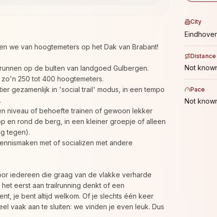
City
Eindhove
n we van hoogtemeters op het Dak van Brabant!
Distance
Not known
ailrunnen op de bulten van landgoed Gulbergen.
en zo'n 250 tot 400 hoogtemeters.
tier gezamenlijk in 'social trail' modus, in een tempo
Pace
.
Not known
gen niveau of behoefte trainen of gewoon lekker
p en rond de berg, in een kleiner groepje of alleen
g tegen).
kennismaken met of socializen met andere
 voor iedereen die graag van de vlakke verharde
r het eerst aan trailrunning denkt of een
t, je bent altijd welkom. Of je slechts één keer
el vaak aan te sluiten: we vinden je even leuk. Dus