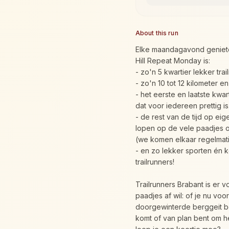
About this run
Elke maandagavond geniete
Hill Repeat Monday is:
- zo'n 5 kwartier lekker tr
- zo'n 10 tot 12 kilometer 
- het eerste en laatste kwar
dat voor iedereen prettig is
- de rest van de tijd op ei
lopen op de vele paadjes o
(we komen elkaar regelmati
- en zo lekker sporten én 
trailrunners!
Trailrunners Brabant is er
paadjes af wil: of je nu voo
doorgewinterde berggeit ben
komt of van plan bent om he