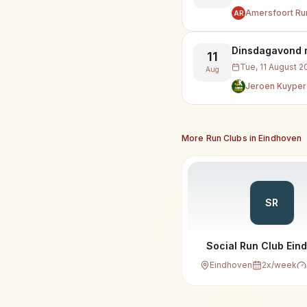
Amersfoort Ru
AR
Dinsdagavond 
11
Tue, 11 August 2
Aug
Jeroen Kuyper
More Run Clubs in
Eindhoven
SR
Social Run Club Ein
Eindhoven
2
x/week