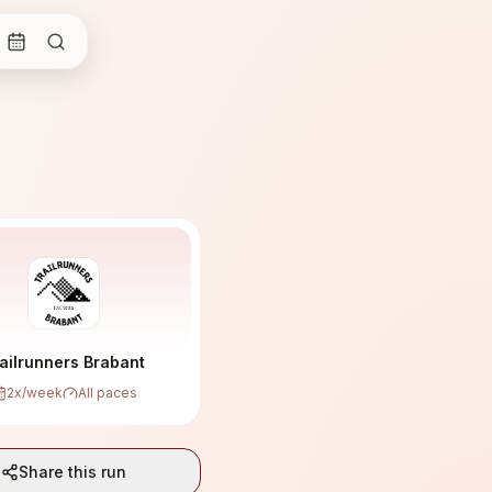
ailrunners Brabant
2
x/week
All paces
Share this run