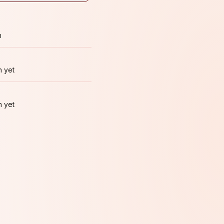
n
 yet
 yet