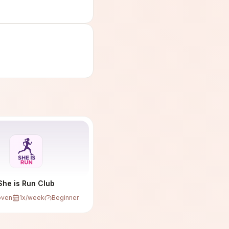
She is Run Club
oven
1
x/week
Beginner