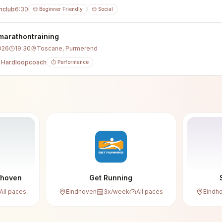
nclub
6:30
😊 Beginner Friendly
😊 Social
marathontraining
026
19:30
Toscane, Purmerend
 Hardloopcoach
⏱️ Performance
dhoven
Get Running
All paces
Eindhoven
3
x/week
All paces
Eindh