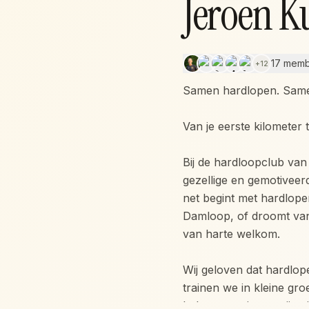
Jeroen K
17 mem
+
12
Samen hardlopen. Same
Van je eerste kilometer 
Bij de hardloopclub van
gezellige en gemotiveer
net begint met hardlope
Damloop, of droomt van
van harte welkom.
Wij geloven dat hardlop
trainen we in kleine gr
Iedereen traint op zijn 