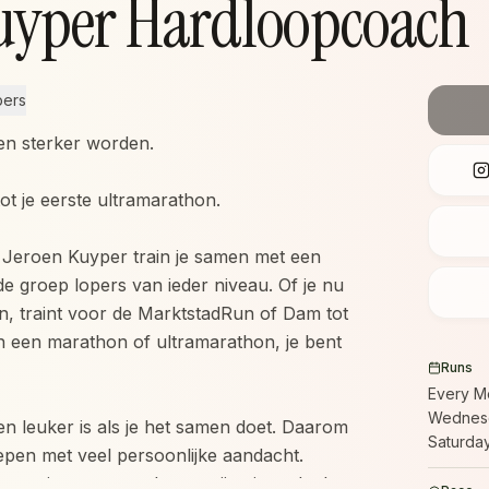
uyper Hardloopcoach
bers
n sterker worden.
tot je eerste ultramarathon.
 Jeroen Kuyper train je samen met een
de groep lopers van ieder niveau. Of je nu
n, traint voor de MarktstadRun of Dam tot
 een marathon of ultramarathon, je bent
Runs
Every M
Wednesd
en leuker is als je het samen doet. Daarom
Saturda
oepen met veel persoonlijke aandacht.
eigen niveau en werkt aan zijn eigen doelen,