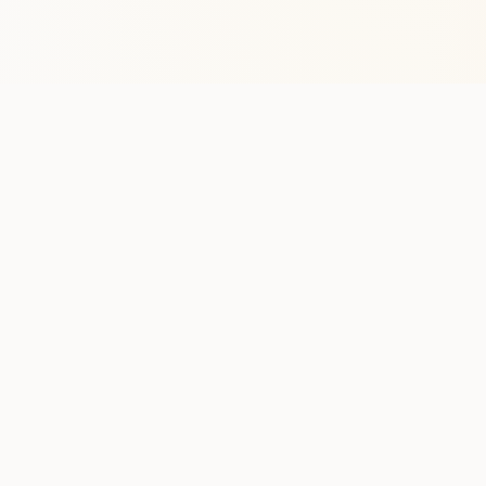
Stay in the lo
One practical weekly update 