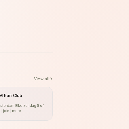
View all
M Run Club
terdam Elke zondag 5 of
 | join | more