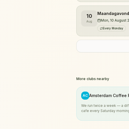
Maandagavond i
10
Mon, 10 August 
Aug
Every Monday
More clubs nearby
Amsterdam Coffee 
AC
We run twice a week — a dif
cafe every Saturday morning, and
every Thursday at the Asics