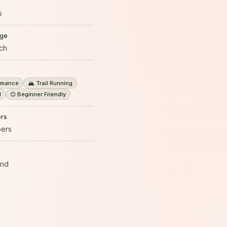
s
age
ch
ormance
🏔️ Trail Running
l
😊 Beginner Friendly
rs
ers
end