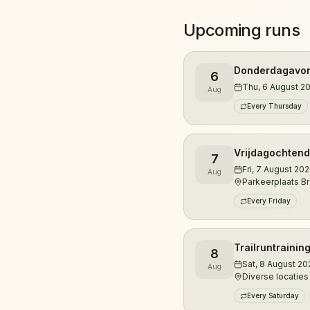
terwijl we elkaar motive
Upcoming runs
Je kunt zowel overdag a
we trailruntrainingen i
Donderdagavond
6
kennismaakt met de mooi
Thu, 6 August 2
Aug
natuurgebieden van de r
Every Thursday
De trainingen worden ve
Vrijdagochtend 
7
ultraloper Jeroen Kuyper
Fri, 7 August 20
Aug
hardloopervaring en tie
Parkeerplaats Br
begeleidt hij lopers van
Every Friday
trailruns en ultramarath
Wil je eerst kennismake
Trailruntrainin
8
Sat, 8 August 20
vrijblijvende proefles.
Aug
Diverse locatie
Every Saturday