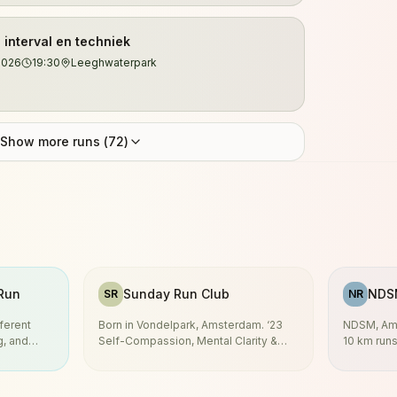
nterval en techniek
2026
19:30
Leeghwaterpark
Show more runs (
72
)
Run
Sunday Run Club
NDS
SR
NR
ferent
Born in Vondelpark, Amsterdam. ‘23
NDSM, Ams
Self-Compassion, Mental Clarity &
10 km runs
Connection Social | Interval |