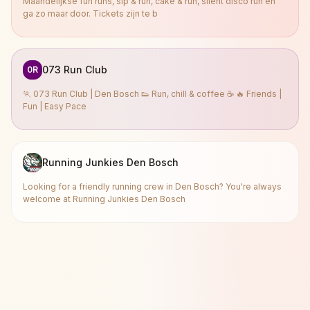
Maandelijkse fun runs, sip & run, cake & run, silent disco run en
ga zo maar door. Tickets zijn te b
073 Run Club
0R
🏃 073 Run Club | Den Bosch 👟 Run, chill & coffee ☕ 🔥 Friends |
Fun | Easy Pace
Running Junkies Den Bosch
Looking for a friendly running crew in Den Bosch? You're always
welcome at Running Junkies Den Bosch