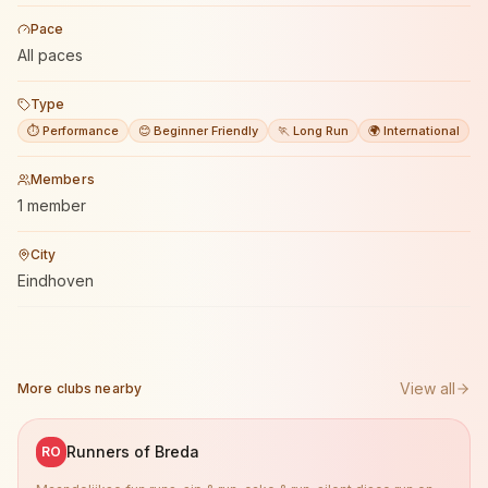
Pace
All paces
Type
⏱️ Performance
😊 Beginner Friendly
🏃 Long Run
🌍 International
Members
1 member
City
Eindhoven
View all
More clubs nearby
Runners of Breda
RO