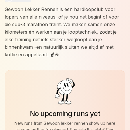
Gewoon Lekker Rennen is een hardloopclub voor
lopers van alle niveaus, of je nou net begint of voor
die sub-3 marathon traint. We maken samen onze
kilometers én werken aan je looptechniek, zodat je
elke training net iets sterker wegloopt dan je
binnenkwam -en natuurlijk sluiten we altijd af met
koffie en appeltaart. 🍎☕
No upcoming runs yet
New runs from
Gewoon lekker rennen
show up here
as soon as they're planned. Run with this club? Give