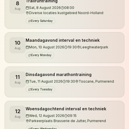
Trailruntraining
8
Je kunt zowel overdag als 's avonds trainen.
Sat, 8 August 2026
08:00
Aug
Diverse locaties kustgebied Noord-Holland
Daarnaast organiseren we trailruntrainingen in de
Every Saturday
duinen van Noord-Holland, waar je kennismaakt met
de mooiste singletracks, klimmetjes en natuurgebieden
van de regio.
Maandagavond interval en techniek
10
Mon, 10 August 2026
19:30
Leeghwaterpark
Aug
De trainingen worden verzorgd door gecertificeerd
Every Monday
looptrainer en ultraloper Jeroen Kuyper. Met meer
dan vijftien jaar hardloopervaring en tientallen
ultramarathons achter zijn naam begeleidt hij lopers
Dinsdagavond marathontraining
11
Tue, 11 August 2026
19:30
Toscane, Purmerend
van hun eerste 5 kilometer tot uitdagende trailruns en
Aug
ultramarathons.
Every Tuesday
Wil je eerst kennismaken? Je bent altijd welkom voor
Woensdagochtend interval en techniek
12
een vrijblijvende proefles.
Wed, 12 August 2026
09:15
Aug
Parkeerplaats Brasserie de Jutter, Purmerend
Every Wednesday