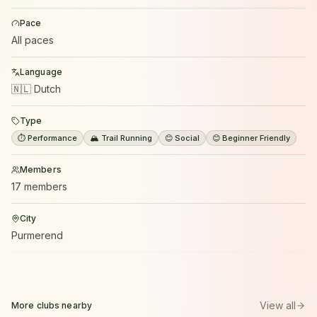
Pace
All paces
Language
🇳🇱 Dutch
Type
⏱️ Performance
🏔️ Trail Running
😊 Social
😊 Beginner Friendly
Members
17 members
City
Purmerend
View all
More clubs nearby