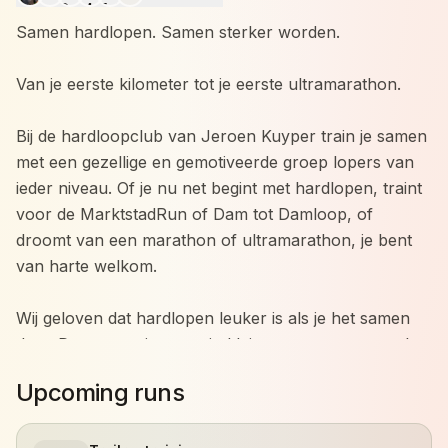
Samen hardlopen. Samen sterker worden.
Van je eerste kilometer tot je eerste ultramarathon.
Bij de hardloopclub van Jeroen Kuyper train je samen
met een gezellige en gemotiveerde groep lopers van
ieder niveau. Of je nu net begint met hardlopen, traint
voor de MarktstadRun of Dam tot Damloop, of
droomt van een marathon of ultramarathon, je bent
van harte welkom.
Wij geloven dat hardlopen leuker is als je het samen
doet. Daarom trainen we in kleine groepen met veel
persoonlijke aandacht. Iedereen traint op zijn eigen
Upcoming runs
niveau en werkt aan zijn eigen doelen, terwijl we
elkaar motiveren om net dat stapje extra te zetten.