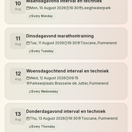
Maandagavond interval en techniek
10
Je kunt zowel overdag als 's avonds trainen.
Mon, 10 August 2026
19:30
Leeghwaterpark
Aug
Daarnaast organiseren we trailruntrainingen in de
Every Monday
duinen van Noord-Holland, waar je kennismaakt met
de mooiste singletracks, klimmetjes en natuurgebieden
Dinsdagavond marathontraining
11
van de regio.
Tue, 11 August 2026
19:30
Toscane, Purmerend
Aug
Every Tuesday
De trainingen worden verzorgd door gecertificeerd
looptrainer en ultraloper Jeroen Kuyper. Met meer
dan vijftien jaar hardloopervaring en tientallen
Woensdagochtend interval en techniek
12
ultramarathons achter zijn naam begeleidt hij lopers
Wed, 12 August 2026
09:15
Aug
Parkeerplaats Brasserie de Jutter, Purmerend
van hun eerste 5 kilometer tot uitdagende trailruns en
ultramarathons.
Every Wednesday
Wil je eerst kennismaken? Je bent altijd welkom voor
Donderdagavond interval en techniek
13
een vrijblijvende proefles.
Thu, 13 August 2026
19:30
Toscane, Purmerend
Aug
Every Thursday