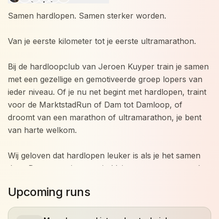
Samen hardlopen. Samen sterker worden.
Van je eerste kilometer tot je eerste ultramarathon.
Bij de hardloopclub van Jeroen Kuyper train je samen
met een gezellige en gemotiveerde groep lopers van
ieder niveau. Of je nu net begint met hardlopen, traint
voor de MarktstadRun of Dam tot Damloop, of
droomt van een marathon of ultramarathon, je bent
van harte welkom.
Wij geloven dat hardlopen leuker is als je het samen
doet. Daarom trainen we in kleine groepen met veel
persoonlijke aandacht. Iedereen traint op zijn eigen
Upcoming runs
niveau en werkt aan zijn eigen doelen, terwijl we
elkaar motiveren om net dat stapje extra te zetten.