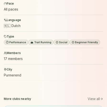
Pace
All paces
Language
🇳🇱 Dutch
Type
⏱️ Performance
🏔️ Trail Running
😊 Social
😊 Beginner Friendly
Members
17 members
City
Purmerend
View all
More clubs nearby