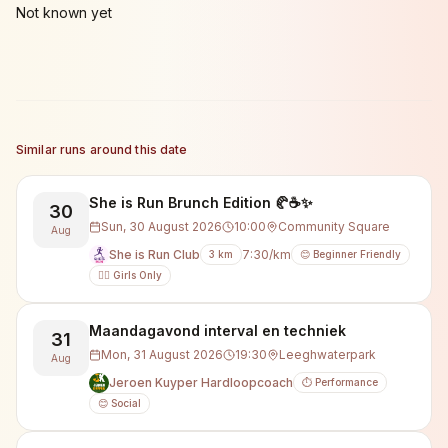
Not known yet
Similar runs around this date
She is Run Brunch Edition 🥐☕✨
30
Sun, 30 August 2026
10:00
Community Square
Aug
She is Run Club
7:30/km
3
km
😊 Beginner Friendly
🙋‍♀️ Girls Only
Maandagavond interval en techniek
31
Mon, 31 August 2026
19:30
Leeghwaterpark
Aug
Jeroen Kuyper Hardloopcoach
⏱️ Performance
😊 Social