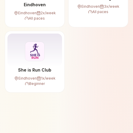
Eindhoven
Eindhoven
3
x/week
All paces
Eindhoven
2
x/week
All paces
She is Run Club
Eindhoven
1
x/week
Beginner