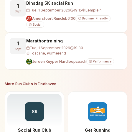
Dinsdag 5K social Run
1
Tue, 1 September 2026
19:15
Eemplein
Sept
Amersfoort Runclub
6:30
😊 Beginner Friendly
AR
😊 Social
Marathontraining
1
Tue, 1 September 2026
19:30
Sept
Toscane, Purmerend
Jeroen Kuyper Hardloopcoach
⏱️ Performance
More Run Clubs in
Eindhoven
SR
Social Run Club
Get Running