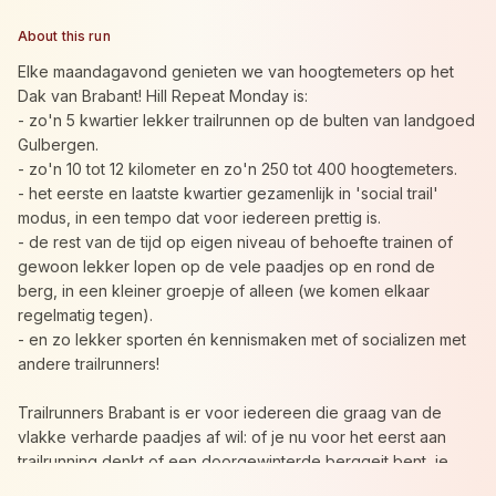
About this run
Elke maandagavond genieten we van hoogtemeters op het
Dak van Brabant! Hill Repeat Monday is:
- zo'n 5 kwartier lekker trailrunnen op de bulten van landgoed
Gulbergen.
- zo'n 10 tot 12 kilometer en zo'n 250 tot 400 hoogtemeters.
- het eerste en laatste kwartier gezamenlijk in 'social trail'
modus, in een tempo dat voor iedereen prettig is.
- de rest van de tijd op eigen niveau of behoefte trainen of
gewoon lekker lopen op de vele paadjes op en rond de
berg, in een kleiner groepje of alleen (we komen elkaar
regelmatig tegen).
- en zo lekker sporten én kennismaken met of socializen met
andere trailrunners!
Trailrunners Brabant is er voor iedereen die graag van de
vlakke verharde paadjes af wil: of je nu voor het eerst aan
trailrunning denkt of een doorgewinterde berggeit bent, je
bent altijd welkom. Of je slechts één keer komt of van plan