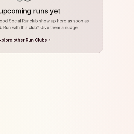
upcoming runs yet
ood Social Runclub
show up here as soon as
. Run with this club? Give them a nudge.
xplore other Run Clubs