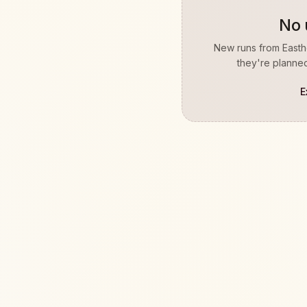
No 
New runs from
Easth
they're planned
E