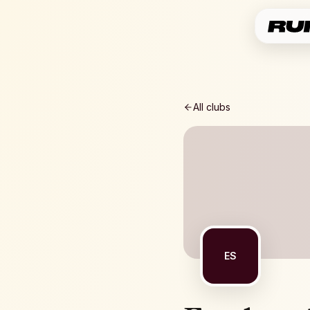
All clubs
ES