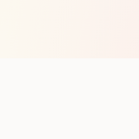
op with new club runs
with upcoming runs from the community. No noise.