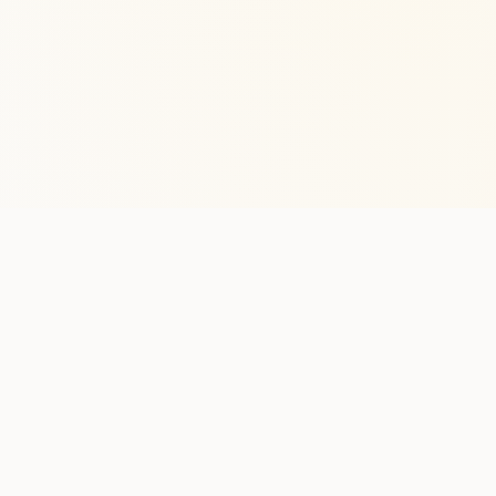
Stay in the lo
One practical weekly update 