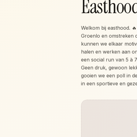
Easthood
Welkom bij easthood. 🔥
Groenlo en omstreken d
kunnen we elkaar motiv
halen en werken aan on
een social run van 5 à 
Geen druk, gewoon lek
gooien we een poll in d
in een sportieve en gez